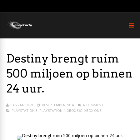
Destiny brengt ruim
500 miljoen op binnen
24 uur.
BAS VAN DUN
10 SEPTEMBER 2014
4 COMMENTS
PLAYSTATION 3
,
PLAYSTATION 4
,
XBOX 360
,
XBOX ONE