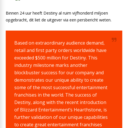
Binnen 24 uur heeft Destiny al ruim vijfhonderd miljoen
opgebracht, dit liet de uitgever via een persbericht weten.
Based on extraordinary audience demand,
retail and first party orders worldwide have
exceeded $500 million for Destiny. This
industry milestone marks another
blockbuster success for our company and
demonstrates our unique ability to create
some of the most successful entertainment
franchises in the world. The success of
Destiny, along with the recent introduction
of Blizzard Entertainment’s Hearthstone, is
further validation of our unique capabilities
to create great entertainment franchises