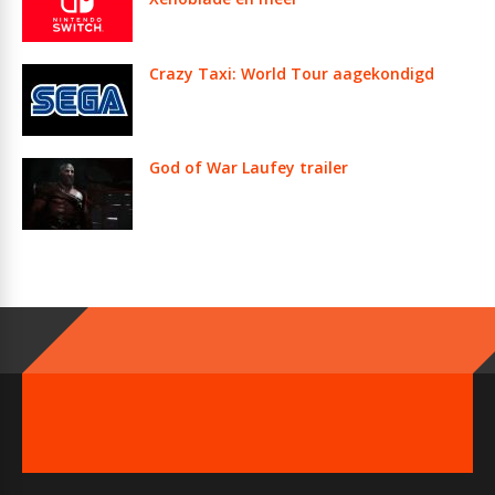
Crazy Taxi: World Tour aagekondigd
God of War Laufey trailer