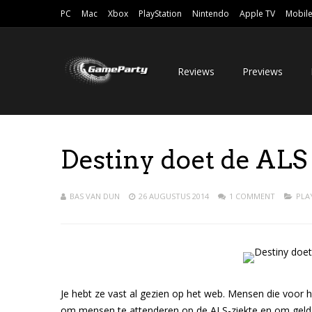
PC
Mac
Xbox
PlayStation
Nintendo
Apple TV
Mobil
Reviews
Previews
Destiny doet de ALS
BAS VAN DUN
26 AUGUSTUS 2014
1 COMMENT
PLA
Je hebt ze vast al gezien op het web. Mensen die voor 
om mensen te attenderen op de ALS-ziekte en om geld 