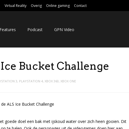
e
Virtual Reality
Overig
Online gaming
Contact
Features
Podcast
GPN Video
 Ice Bucket Challenge
YSTATION 3
,
PLAYSTATION 4
,
XBOX 360
,
XBOX ONE
het goede doel een bak met ijskoud water over zich heen gooien. Dit
op te halen. Ook de personages uit de videogames doen hier aan