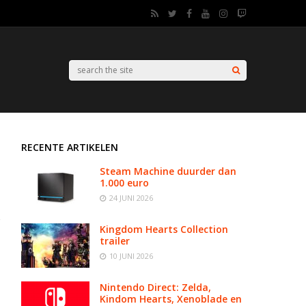
RECENTE ARTIKELEN
Steam Machine duurder dan
1.000 euro
24 JUNI 2026
Kingdom Hearts Collection
trailer
10 JUNI 2026
Nintendo Direct: Zelda,
Kindom Hearts, Xenoblade en