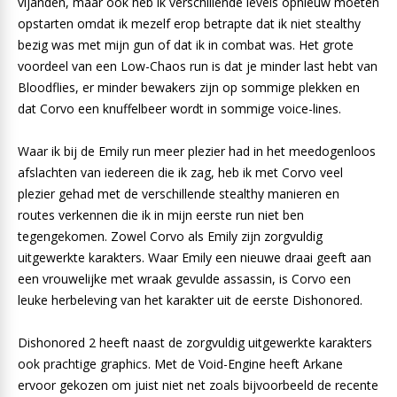
vijanden, maar ook heb ik verschillende levels opnieuw moeten
opstarten omdat ik mezelf erop betrapte dat ik niet stealthy
bezig was met mijn gun of dat ik in combat was. Het grote
voordeel van een Low-Chaos run is dat je minder last hebt van
Bloodflies, er minder bewakers zijn op sommige plekken en
dat Corvo een knuffelbeer wordt in sommige voice-lines.
Waar ik bij de Emily run meer plezier had in het meedogenloos
afslachten van iedereen die ik zag, heb ik met Corvo veel
plezier gehad met de verschillende stealthy manieren en
routes verkennen die ik in mijn eerste run niet ben
tegengekomen. Zowel Corvo als Emily zijn zorgvuldig
uitgewerkte karakters. Waar Emily een nieuwe draai geeft aan
een vrouwelijke met wraak gevulde assassin, is Corvo een
leuke herbeleving van het karakter uit de eerste Dishonored.
Dishonored 2 heeft naast de zorgvuldig uitgewerkte karakters
ook prachtige graphics. Met de Void-Engine heeft Arkane
ervoor gekozen om juist niet net zoals bijvoorbeeld de recente