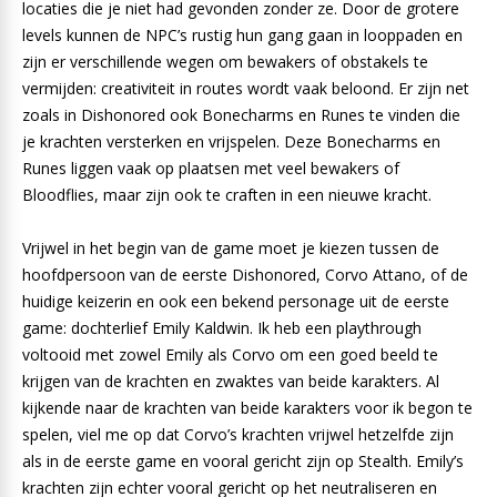
locaties die je niet had gevonden zonder ze. Door de grotere
levels kunnen de NPC’s rustig hun gang gaan in looppaden en
zijn er verschillende wegen om bewakers of obstakels te
vermijden: creativiteit in routes wordt vaak beloond. Er zijn net
zoals in Dishonored ook Bonecharms en Runes te vinden die
je krachten versterken en vrijspelen. Deze Bonecharms en
Runes liggen vaak op plaatsen met veel bewakers of
Bloodflies, maar zijn ook te craften in een nieuwe kracht.
Vrijwel in het begin van de game moet je kiezen tussen de
hoofdpersoon van de eerste Dishonored, Corvo Attano, of de
huidige keizerin en ook een bekend personage uit de eerste
game: dochterlief Emily Kaldwin. Ik heb een playthrough
voltooid met zowel Emily als Corvo om een goed beeld te
krijgen van de krachten en zwaktes van beide karakters. Al
kijkende naar de krachten van beide karakters voor ik begon te
spelen, viel me op dat Corvo’s krachten vrijwel hetzelfde zijn
als in de eerste game en vooral gericht zijn op Stealth. Emily’s
krachten zijn echter vooral gericht op het neutraliseren en