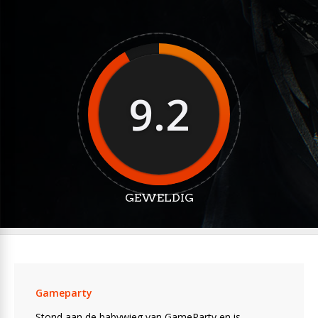
9.2
GEWELDIG
Gameparty
Stond aan de babywieg van GameParty en is