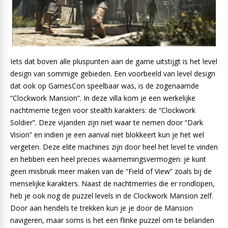
Iets dat boven alle pluspunten aan de game uitstijgt is het level
design van sommige gebieden. Een voorbeeld van level design
dat ook op GamesCon speelbaar was, is de zogenaamde
“Clockwork Mansion”. In deze villa kom je een werkelijke
nachtmerrie tegen voor stealth karakters: de “Clockwork
Soldier”. Deze vijanden zijn niet waar te nemen door “Dark
Vision” en indien je een aanval niet blokkeert kun je het wel
vergeten. Deze elite machines zijn door heel het level te vinden
en hebben een heel precies waarnemingsvermogen: je kunt
geen misbruik meer maken van de “Field of View” zoals bij de
menselijke karakters. Naast de nachtmerries die er rondlopen,
heb je ook nog de puzzel levels in de Clockwork Mansion zelf.
Door aan hendels te trekken kun je je door de Mansion
navigeren, maar soms is het een flinke puzzel om te belanden