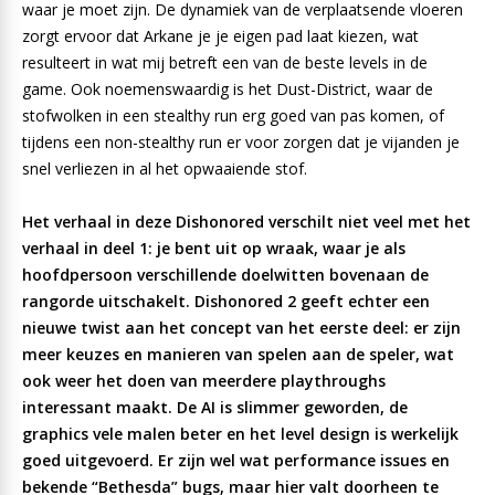
waar je moet zijn. De dynamiek van de verplaatsende vloeren
zorgt ervoor dat Arkane je je eigen pad laat kiezen, wat
resulteert in wat mij betreft een van de beste levels in de
game. Ook noemenswaardig is het Dust-District, waar de
stofwolken in een stealthy run erg goed van pas komen, of
tijdens een non-stealthy run er voor zorgen dat je vijanden je
snel verliezen in al het opwaaiende stof.
Het verhaal in deze Dishonored verschilt niet veel met het
verhaal in deel 1: je bent uit op wraak, waar je als
hoofdpersoon verschillende doelwitten bovenaan de
rangorde uitschakelt. Dishonored 2 geeft echter een
nieuwe twist aan het concept van het eerste deel: er zijn
meer keuzes en manieren van spelen aan de speler, wat
ook weer het doen van meerdere playthroughs
interessant maakt. De AI is slimmer geworden, de
graphics vele malen beter en het level design is werkelijk
goed uitgevoerd. Er zijn wel wat performance issues en
bekende “Bethesda” bugs, maar hier valt doorheen te