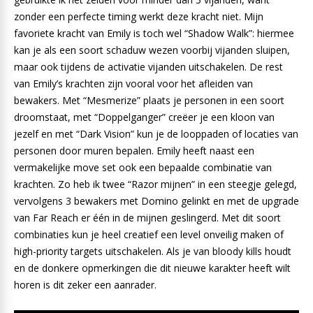
zonder een perfecte timing werkt deze kracht niet. Mijn
favoriete kracht van Emily is toch wel “Shadow Walk”: hiermee
kan je als een soort schaduw wezen voorbij vijanden sluipen,
maar ook tijdens de activatie vijanden uitschakelen. De rest
van Emily’s krachten zijn vooral voor het afleiden van
bewakers. Met “Mesmerize” plaats je personen in een soort
droomstaat, met “Doppelganger” creëer je een kloon van
jezelf en met “Dark Vision” kun je de looppaden of locaties van
personen door muren bepalen. Emily heeft naast een
vermakelijke move set ook een bepaalde combinatie van
krachten. Zo heb ik twee “Razor mijnen” in een steegje gelegd,
vervolgens 3 bewakers met Domino gelinkt en met de upgrade
van Far Reach er één in de mijnen geslingerd. Met dit soort
combinaties kun je heel creatief een level onveilig maken of
high-priority targets uitschakelen. Als je van bloody kills houdt
en de donkere opmerkingen die dit nieuwe karakter heeft wilt
horen is dit zeker een aanrader.