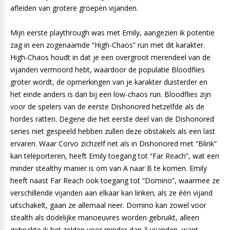
afleiden van grotere groepen vijanden.
Mijn eerste playthrough was met Emily, aangezien ik potentie
zag in een zogenaamde “High-Chaos” run met dit karakter.
High-Chaos houdt in dat je een overgroot merendeel van de
vijanden vermoord hebt, waardoor de populatie Bloodflies
groter wordt, de opmerkingen van je karakter duisterder en
het einde anders is dan bij een low-chaos run. Bloodflies zijn
voor de spelers van de eerste Dishonored hetzelfde als de
hordes ratten. Degene die het eerste deel van de Dishonored
series niet gespeeld hebben zullen deze obstakels als een last
ervaren. Waar Corvo zichzelf net als in Dishonored met “Blink”
kan teleporteren, heeft Emily toegang tot “Far Reach”, wat een
minder stealthy manier is om van A naar B te komen. Emily
heeft naast Far Reach ook toegang tot “Domino”, waarmee ze
verschillende vijanden aan elkaar kan linken; als ze één vijand
uitschakelt, gaan ze allemaal neer. Domino kan zowel voor
stealth als dodelijke manoeuvres worden gebruikt, alleen
gebruikte ik het zelden voor minder dan 3 vijanden, want