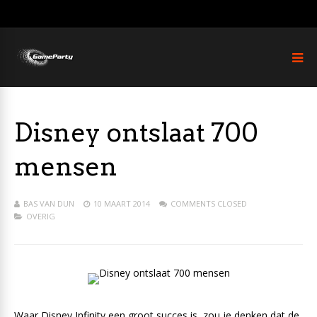
Disney ontslaat 700
mensen
BAS VAN DUN
10 MAART 2014
COMMENTS CLOSED
OVERIG
Waar Disney Infinity een groot succes is, zou je denken dat de