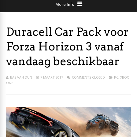
More Info
Duracell Car Pack voor
Forza Horizon 3 vanaf
vandaag beschikbaar
BAS VAN DUN
7 MAART 2017
COMMENTS CLOSED
PC
,
XBOX
ONE