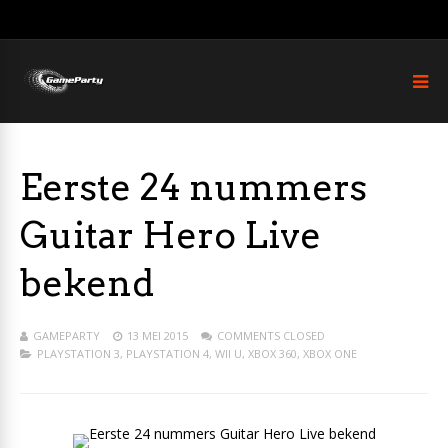
Eerste 24 nummers
Guitar Hero Live
bekend
GAMEPARTY
13 MEI 2015
COMMENTS CLOSED
PLAYSTATION 3
,
PLAYSTATION 4
,
WII U
,
XBOX 360
,
XBOX ONE