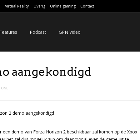
e
Virtual Reality
Overig
Online gaming
Contact
Features
Podcast
GPN Video
mo aangekondigd
 ONE
r een demo van Forza Horizon 2 beschikbaar zal komen op de Xbox
ar het zal dus mogelijk zijn om daarvoor al even de game uit te