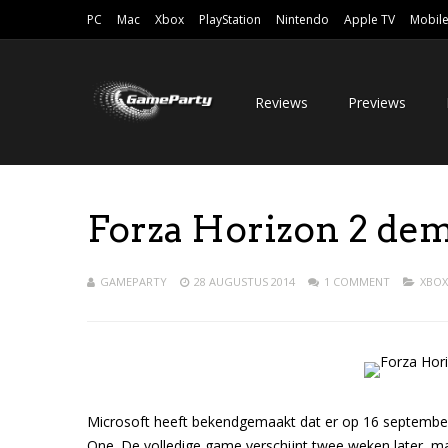
PC
Mac
Xbox
PlayStation
Nintendo
Apple TV
Mobil
Reviews
Previews
Forza Horizon 2 de
GAMEPARTY
28 AUGUSTUS 2014
1 COMMENT
XBOX
Microsoft heeft bekendgemaakt dat er op 16 septembe
One. De volledige game verschijnt twee weken later, ma