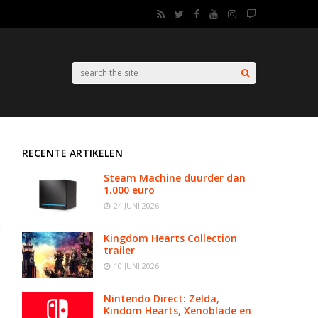
RECENTE ARTIKELEN
Steam Machine duurder dan
1.000 euro
24 JUNI 2026
Kingdom Hearts Collection
trailer
10 JUNI 2026
Nintendo Direct: Zelda,
Kindom Hearts, Xenoblade en