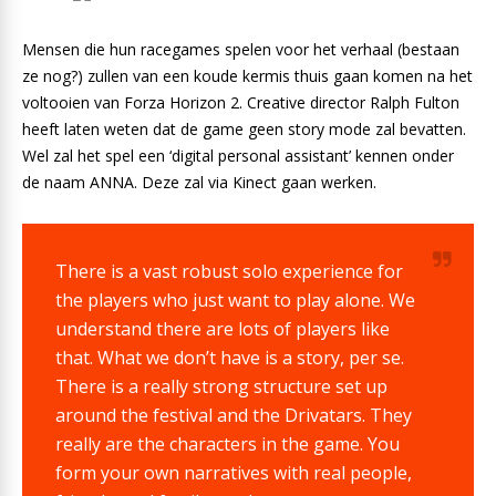
Mensen die hun racegames spelen voor het verhaal (bestaan
ze nog?) zullen van een koude kermis thuis gaan komen na het
voltooien van Forza Horizon 2. Creative director Ralph Fulton
heeft laten weten dat de game geen story mode zal bevatten.
Wel zal het spel een ‘digital personal assistant’ kennen onder
de naam ANNA. Deze zal via Kinect gaan werken.
There is a vast robust solo experience for
the players who just want to play alone. We
understand there are lots of players like
that. What we don’t have is a story, per se.
There is a really strong structure set up
around the festival and the Drivatars. They
really are the characters in the game. You
form your own narratives with real people,