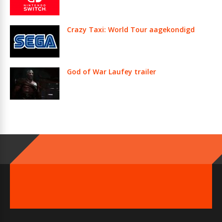
Crazy Taxi: World Tour aagekondigd
God of War Laufey trailer