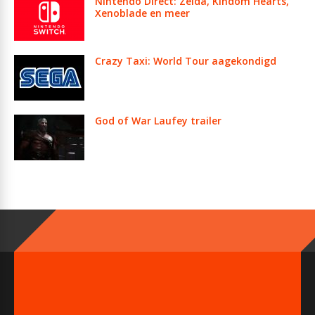
Nintendo Direct: Zelda, Kindom Hearts,
Xenoblade en meer
Crazy Taxi: World Tour aagekondigd
God of War Laufey trailer