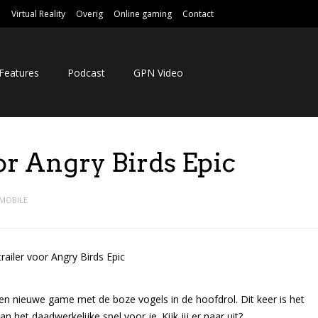
e
Virtual Reality
Overig
Online gaming
Contact
Features
Podcast
GPN Video
or Angry Birds Epic
MOBILE
n nieuwe game met de boze vogels in de hoofdrol. Dit keer is het
het daadwerkelijke spel voor je. Kijk jij er naar uit?