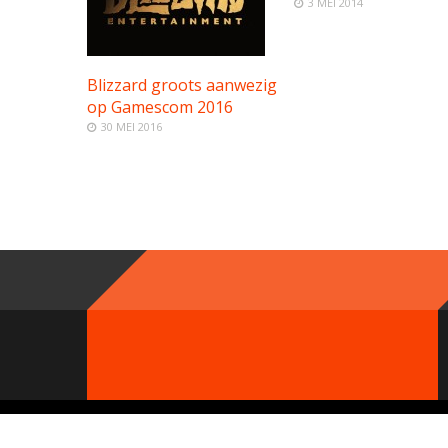
3 MEI 2014
Blizzard groots aanwezig
op Gamescom 2016
30 MEI 2016
© 2000 - 2019 GameParty Network. Contact:
Neem contact op