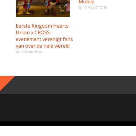
Mobile
17 MAART 2014
Eerste Kingdom Hearts
Union x CROSS-
evenement verenigt fans
van over de hele wereld
17 APRIL 2018