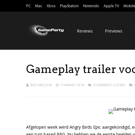
PC
Mac
Xbox
PlayStation
Nintendo
Apple TV
Mobil
Reviews
Previews
Gameplay trailer vo
BAS VAN DUN
17 MAART 2014
COMMENTS CLOSED
Afgelopen week werd Angry Birds Epic aangekondigd, ee
een turn based RPG. Nu hebben we de eerste beelden van 