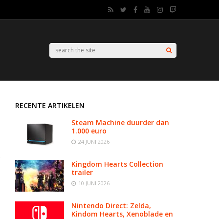
RECENTE ARTIKELEN
Steam Machine duurder dan
1.000 euro
24 JUNI 2026
Kingdom Hearts Collection
trailer
10 JUNI 2026
Nintendo Direct: Zelda,
Kindom Hearts, Xenoblade en