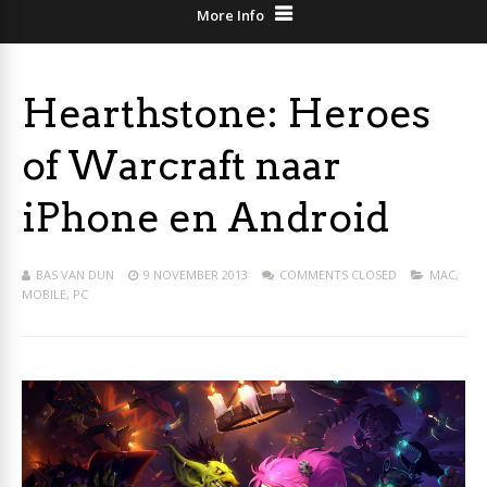
More Info
Hearthstone: Heroes
of Warcraft naar
iPhone en Android
BAS VAN DUN
9 NOVEMBER 2013
COMMENTS CLOSED
MAC
,
MOBILE
,
PC