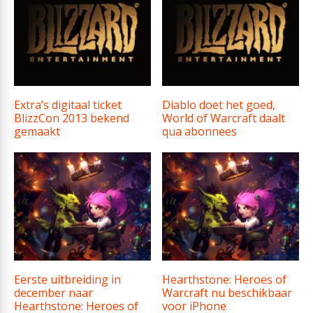
Extra’s digitaal ticket
Diablo doet het goed,
BlizzCon 2013 bekend
World of Warcraft daalt
gemaakt
qua abonnees
Eerste uitbreiding in
Hearthstone: Heroes of
december naar
Warcraft nu beschikbaar
Hearthstone: Heroes of
voor iPhone