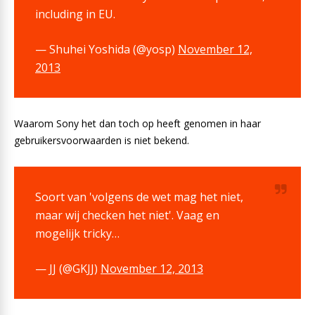
including in EU.
— Shuhei Yoshida (@yosp)
November 12,
2013
Waarom Sony het dan toch op heeft genomen in haar
gebruikersvoorwaarden is niet bekend.
Soort van 'volgens de wet mag het niet,
maar wij checken het niet'. Vaag en
mogelijk tricky…
— JJ (@GKJJ)
November 12, 2013