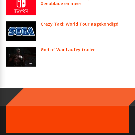
Xenoblade en meer
Crazy Taxi: World Tour aagekondigd
God of War Laufey trailer