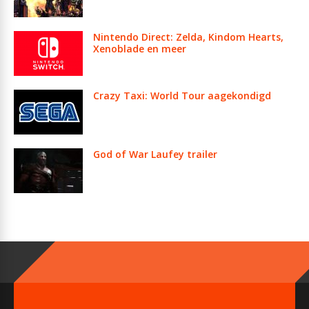
Nintendo Direct: Zelda, Kindom Hearts,
Xenoblade en meer
Crazy Taxi: World Tour aagekondigd
God of War Laufey trailer