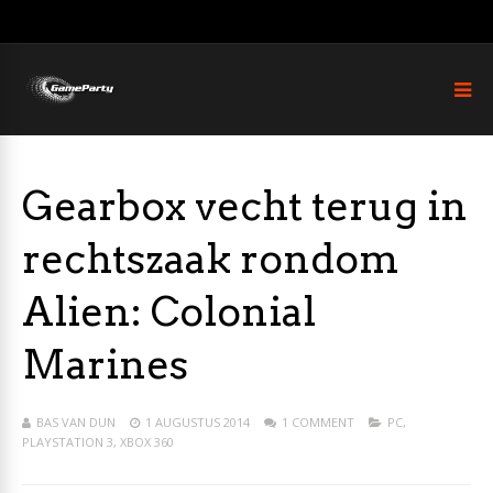
Gearbox vecht terug in
rechtszaak rondom
Alien: Colonial
Marines
BAS VAN DUN
1 AUGUSTUS 2014
1 COMMENT
PC
,
PLAYSTATION 3
,
XBOX 360