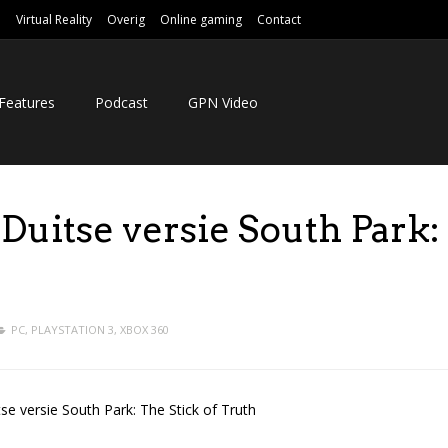
e
Virtual Reality
Overig
Online gaming
Contact
Features
Podcast
GPN Video
Duitse versie South Park:
PC
,
PLAYSTATION 3
,
XBOX 360