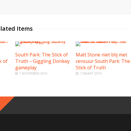
lated Items
South Park: The Stick of
Matt Stone niet blij met
k of
Truth – Giggling Donkey
censuur South Park: The
gameplay
Stick of Truth
1 NOVEMBER 2013
7 MAART 2014