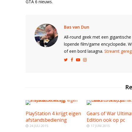
GTA 6 nieuws.
Bas van Dun
All-round geek met een gigantische 
lopende film/game encyclopedie. 
of een bord lasagna.
Streamt gerege
Re
PlayStation 4 krijgt eigen
Gears of War Ultima
afstandsbediening
Edition ook op pc
24 JULI 2015
17 JUNI 2015