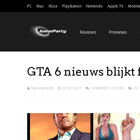
PC
Mac
Xbox
PlayStation
Nintendo
Apple TV
Mobil
Reviews
Previews
GTA 6 nieuws blijkt 
BAS VAN DUN
28 JULI 2017
COMMENTS CLOSED
PC
,