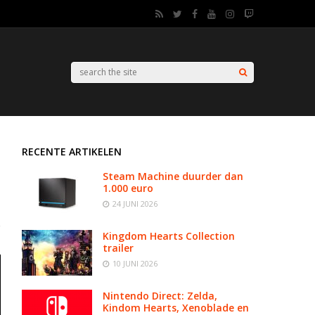
RECENTE ARTIKELEN
Steam Machine duurder dan
1.000 euro
24 JUNI 2026
Kingdom Hearts Collection
trailer
10 JUNI 2026
Nintendo Direct: Zelda,
Kindom Hearts, Xenoblade en