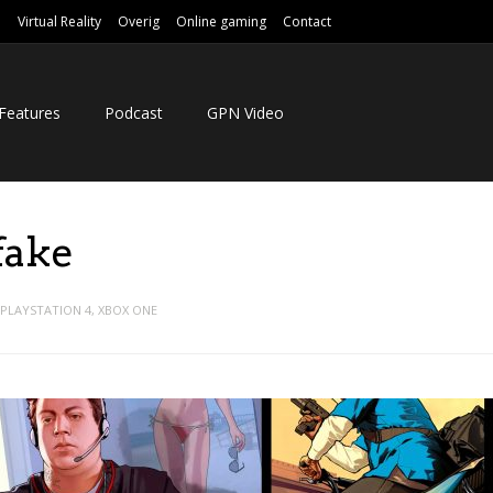
e
Virtual Reality
Overig
Online gaming
Contact
Features
Podcast
GPN Video
fake
PLAYSTATION 4
,
XBOX ONE