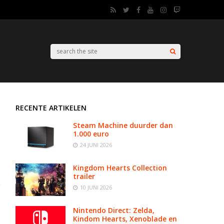
RECENTE ARTIKELEN
Steam Machine duurder dan
1.000 euro
24 JUNI 2026
Kingdom Hearts Collection
trailer
10 JUNI 2026
Nintendo Direct: Zelda,
Kindom Hearts, Xenoblade en