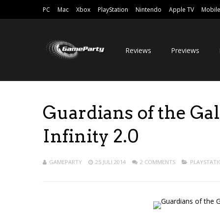
PC
Mac
Xbox
PlayStation
Nintendo
Apple TV
Mobil
Reviews
Previews
Guardians of the Ga
Infinity 2.0
GAMEPARTY
25 JULI 2014
2 COMMENTS
PLAYSTATI