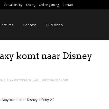
e
Virtual Reality
Overig
Online gaming
Contact
Features
Podcast
GPN Video
laxy komt naar Disney
ON 3
,
PLAYSTATION 4
,
WII
,
WII U
,
XBOX 360
,
XBOX ONE