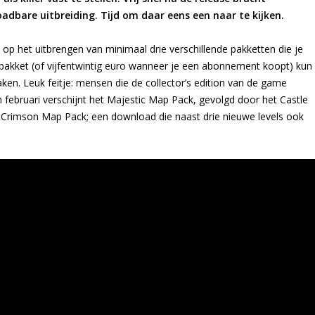
oadbare uitbreiding. Tijd om daar eens een naar te kijken.
t op het uitbrengen van minimaal drie verschillende pakketten die je
 pakket (of vijfentwintig euro wanneer je een abonnement koopt) kun
aken. Leuk feitje: mensen die de collector’s edition van de game
n februari verschijnt het Majestic Map Pack, gevolgd door het Castle
t Crimson Map Pack; een download die naast drie nieuwe levels ook