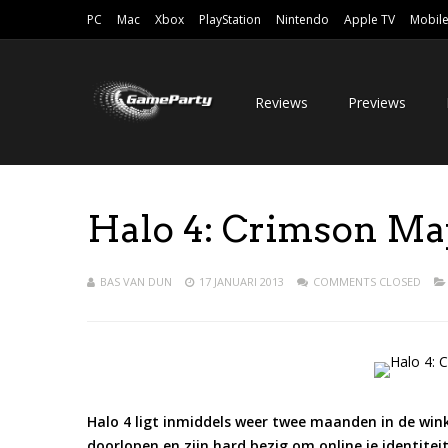
PC
Mac
Xbox
PlayStation
Nintendo
Apple TV
Mobil
Reviews
Previews
Halo 4: Crimson Ma
BAS VAN DUN
17 JANUARI 2013
COMMENTS CLOSED
Halo 4 ligt inmiddels weer twee maanden in de wink
doorlopen en zijn hard bezig om online je identiteit a