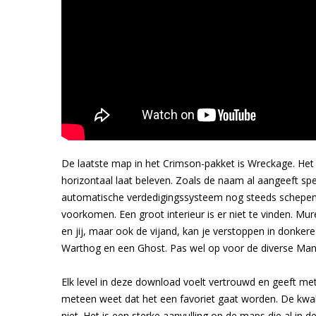
De laatste map in het Crimson-pakket is Wreckage. Het
horizontaal laat beleven. Zoals de naam al aangeeft sp
automatische verdedigingssysteem nog steeds schepen 
voorkomen. Een groot interieur is er niet te vinden. Mu
en jij, maar ook de vijand, kan je verstoppen in donker
Warthog en een Ghost. Pas wel op voor de diverse Man C
Elk level in deze download voelt vertrouwd en geeft me
meteen weet dat het een favoriet gaat worden. De kwalit
niet. Het is een sterke aanvulling op de maps die al in