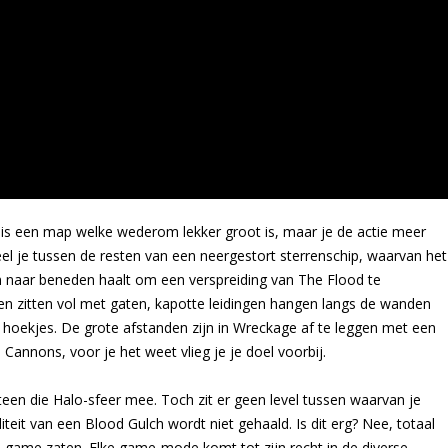
 is een map welke wederom lekker groot is, maar je de actie meer
eel je tussen de resten van een neergestort sterrenschip, waarvan het
naar beneden haalt om een verspreiding van The Flood te
ren zitten vol met gaten, kapotte leidingen hangen langs de wanden
e hoekjes. De grote afstanden zijn in Wreckage af te leggen met een
annons, voor je het weet vlieg je je doel voorbij.
teen die Halo-sfeer mee. Toch zit er geen level tussen waarvan je
eit van een Blood Gulch wordt niet gehaald. Is dit erg? Nee, totaal
 de game zaten. Elke game-mode komt tot zijn recht in de diverse