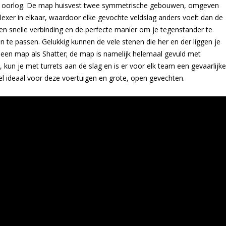
use oorlog. De map huisvest twee symmetrische gebouwen, omgeven
plexer in elkaar, waardoor elke gevochte veldslag anders voelt dan de
n snelle verbinding en de perfecte manier om je tegenstander te
en te passen. Gelukkig kunnen de vele stenen die her en der liggen je
 een map als Shatter; de map is namelijk helemaal gevuld met
 kun je met turrets aan de slag en is er voor elk team een gevaarlijke
l ideaal voor deze voertuigen en grote, open gevechten.