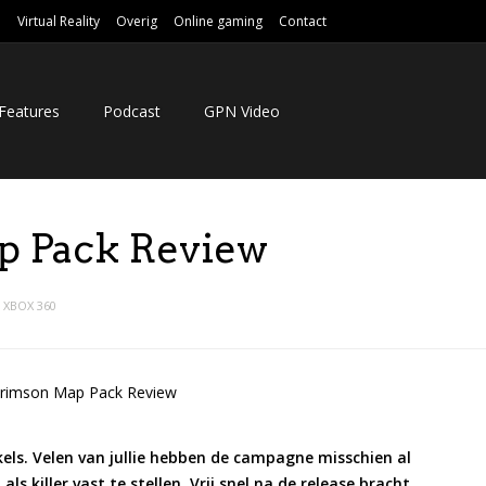
e
Virtual Reality
Overig
Online gaming
Contact
Features
Podcast
GPN Video
p Pack Review
XBOX 360
els. Velen van jullie hebben de campagne misschien al
ls killer vast te stellen. Vrij snel na de release bracht