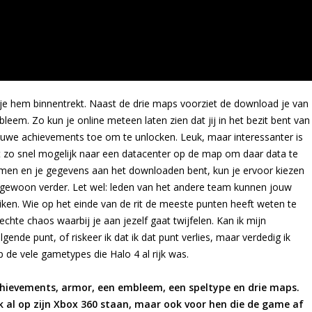
r je hem binnentrekt. Naast de drie maps voorziet de download je van
em. Zo kun je online meteen laten zien dat jij in het bezit bent van
euwe achievements toe om te unlocken. Leuk, maar interessanter is
at zo snel mogelijk naar een datacenter op de map om daar data te
en en je gegevens aan het downloaden bent, kun je ervoor kiezen
gewoon verder. Let wel: leden van het andere team kunnen jouw
iken. Wie op het einde van de rit de meeste punten heeft weten te
chte chaos waarbij je aan jezelf gaat twijfelen. Kan ik mijn
ende punt, of riskeer ik dat ik dat punt verlies, maar verdedig ik
 de vele gametypes die Halo 4 al rijk was.
chievements, armor, een embleem, een speltype en drie maps.
k al op zijn Xbox 360 staan, maar ook voor hen die de game af