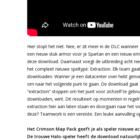
Hier stopt het niet. Nee, er zit meer in de DLC wannee
een nieuw stuk armor voor je Spartan en een nieuw emble
deze download. Daarnaast voegt de uitbreiding acht ni
het compleet nieuwe speltype: Extraction. Elk team ga
downloaden. Wanner je een datacenter over hebt genom
om naar het volgende punt te gaan. De download gaat 
“extraction” stoppen om het punt voor zichzelf te gebru
downloaden, wint. Dit resulteert op momenten in regelre
extraction hier aan laten staan en doorgaan naar het volg
deze? Teamwork is een vereiste. Een leuke aanvulling op
Het Crimson Map Pack geeft je als speler nieuwe a
De trouwe Halo-speler heeft de download natuurlij