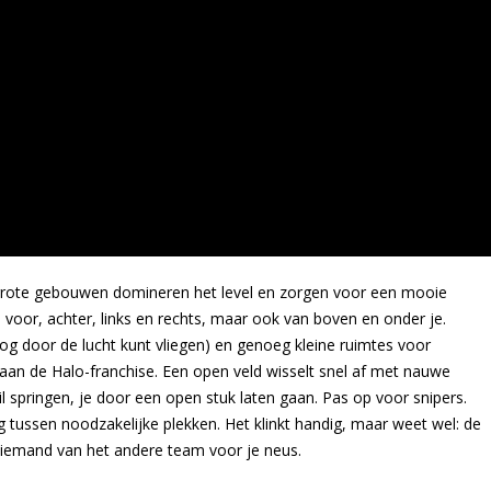
grote gebouwen domineren het level en zorgen voor een mooie
 voor, achter, links en rechts, maar ook van boven en onder je.
g door de lucht kunt vliegen) en genoeg kleine ruimtes voor
aan de Halo-franchise. Een open veld wisselt snel af met nauwe
springen, je door een open stuk laten gaan. Pas op voor snipers.
 tussen noodzakelijke plekken. Het klinkt handig, maar weet wel: de
s iemand van het andere team voor je neus.