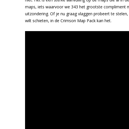
maps, iets waarvoor we 343 het grootste compliment moe
uitzondering. Of je nu graag vlaggen probeert te stele
wilt schieten, in de Crimson Map Pack kan het.