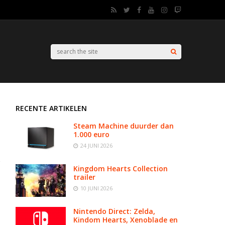
RECENTE ARTIKELEN
Steam Machine duurder dan
1.000 euro
24 JUNI 2026
Kingdom Hearts Collection
trailer
10 JUNI 2026
Nintendo Direct: Zelda,
Kindom Hearts, Xenoblade en