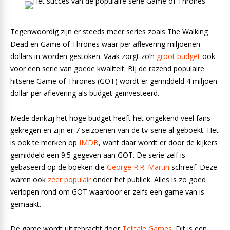
Tegenwoordig zijn er steeds meer series zoals The Walking
Dead en Game of Thrones waar per aflevering miljoenen
dollars in worden gestoken. Vaak zorgt zo’n
groot budget
ook
voor een serie van goede kwaliteit. Bij de razend populaire
hitserie Game of Thrones (GOT) wordt er gemiddeld 4 miljoen
dollar per aflevering als budget geïnvesteerd.
Mede dankzij het hoge budget heeft het ongekend veel fans
gekregen en zijn er 7 seizoenen van de tv-serie al geboekt. Het
is ook te merken op
IMDB
, want daar wordt er door de kijkers
gemiddeld een 9.5 gegeven aan GOT. De serie zelf is
gebaseerd op de boeken die
George R.R. Martin
schreef. Deze
waren ook
zeer populair
onder het publiek. Alles is zo goed
verlopen rond om GOT waardoor er zelfs een game van is
gemaakt.
De game wordt uitgebracht door
Telltale Games
. Dit is een