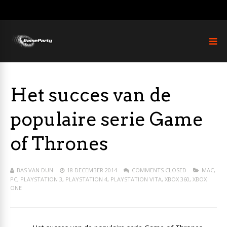
Het succes van de
populaire serie Game
of Thrones
BAS VAN DUN
18 DECEMBER 2014
COMMENTS CLOSED
MAC
,
PC
,
PLAYSTATION 3
,
PLAYSTATION 4
,
PLAYSTATION VITA
,
XBOX 360
,
XBOX
ONE