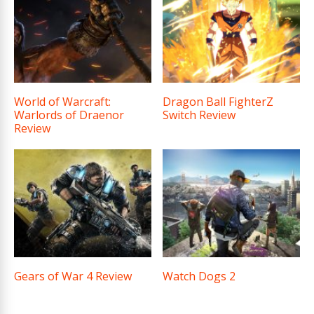
World of Warcraft:
Dragon Ball FighterZ
Warlords of Draenor
Switch Review
Review
Gears of War 4 Review
Watch Dogs 2