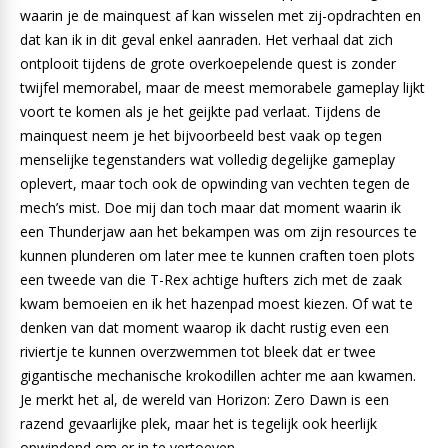
waarin je de mainquest af kan wisselen met zij-opdrachten en
dat kan ik in dit geval enkel aanraden. Het verhaal dat zich
ontplooit tijdens de grote overkoepelende quest is zonder
twijfel memorabel, maar de meest memorabele gameplay lijkt
voort te komen als je het geijkte pad verlaat. Tijdens de
mainquest neem je het bijvoorbeeld best vaak op tegen
menselijke tegenstanders wat volledig degelijke gameplay
oplevert, maar toch ook de opwinding van vechten tegen de
mech’s mist. Doe mij dan toch maar dat moment waarin ik
een Thunderjaw aan het bekampen was om zijn resources te
kunnen plunderen om later mee te kunnen craften toen plots
een tweede van die T-Rex achtige hufters zich met de zaak
kwam bemoeien en ik het hazenpad moest kiezen. Of wat te
denken van dat moment waarop ik dacht rustig even een
riviertje te kunnen overzwemmen tot bleek dat er twee
gigantische mechanische krokodillen achter me aan kwamen.
Je merkt het al, de wereld van Horizon: Zero Dawn is een
razend gevaarlijke plek, maar het is tegelijk ook heerlijk
opwindend om er in te vertoeven.