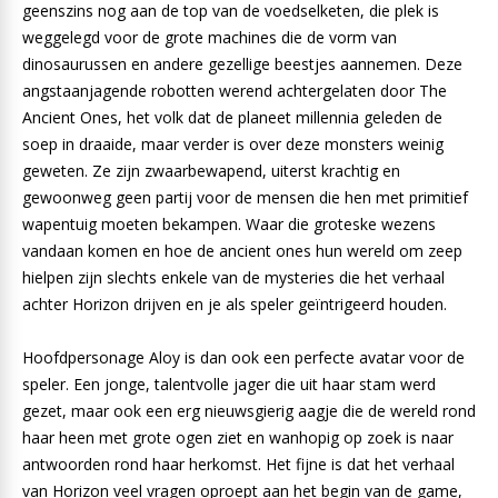
geenszins nog aan de top van de voedselketen, die plek is
weggelegd voor de grote machines die de vorm van
dinosaurussen en andere gezellige beestjes aannemen. Deze
angstaanjagende robotten werend achtergelaten door The
Ancient Ones, het volk dat de planeet millennia geleden de
soep in draaide, maar verder is over deze monsters weinig
geweten. Ze zijn zwaarbewapend, uiterst krachtig en
gewoonweg geen partij voor de mensen die hen met primitief
wapentuig moeten bekampen. Waar die groteske wezens
vandaan komen en hoe de ancient ones hun wereld om zeep
hielpen zijn slechts enkele van de mysteries die het verhaal
achter Horizon drijven en je als speler geïntrigeerd houden.
Hoofdpersonage Aloy is dan ook een perfecte avatar voor de
speler. Een jonge, talentvolle jager die uit haar stam werd
gezet, maar ook een erg nieuwsgierig aagje die de wereld rond
haar heen met grote ogen ziet en wanhopig op zoek is naar
antwoorden rond haar herkomst. Het fijne is dat het verhaal
van Horizon veel vragen oproept aan het begin van de game,