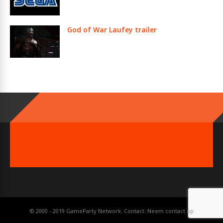
God of War Laufey trailer
© 2000 - 2019 GameParty Network. Contact:
Neem contact op