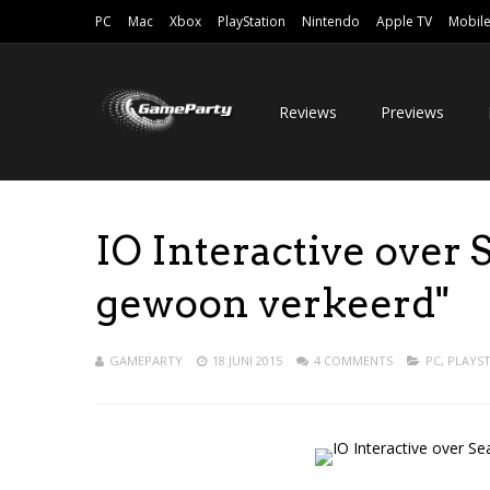
PC
Mac
Xbox
PlayStation
Nintendo
Apple TV
Mobil
Reviews
Previews
IO Interactive over S
gewoon verkeerd"
GAMEPARTY
18 JUNI 2015
4 COMMENTS
PC
,
PLAYST