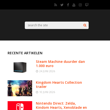
RECENTE ARTIKELEN
Steam Machine duurder dan
1.000 euro
24 JUNI 2026
Kingdom Hearts Collection
trailer
10 JUNI 2026
Nintendo Direct: Zelda,
Kindom Hearts, Xenoblade en