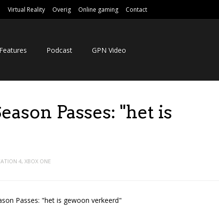
e
Virtual Reality
Overig
Online gaming
Contact
Features
Podcast
GPN Video
eason Passes: "het is
ATION 4
,
XBOX ONE