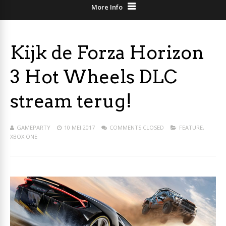
More Info
Kijk de Forza Horizon
3 Hot Wheels DLC
stream terug!
GAMEPARTY
10 MEI 2017
COMMENTS CLOSED
FEATURE
,
XBOX ONE