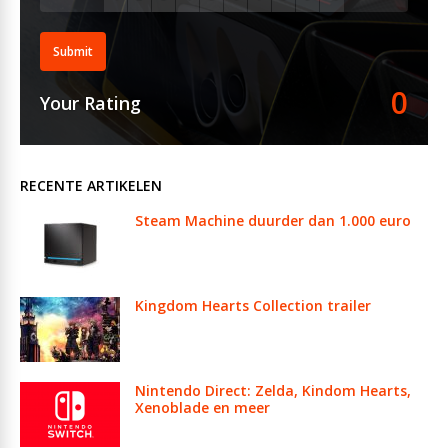
Submit
0
Your Rating
RECENTE ARTIKELEN
Steam Machine duurder dan 1.000 euro
Kingdom Hearts Collection trailer
Nintendo Direct: Zelda, Kindom Hearts,
Xenoblade en meer