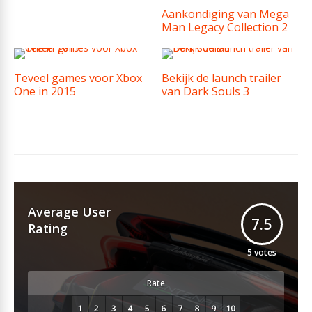
Aankondiging van Mega
Man Legacy Collection 2
Teveel games voor Xbox
Bekijk de launch trailer
One in 2015
van Dark Souls 3
Average User
7.5
Rating
5
votes
Rate