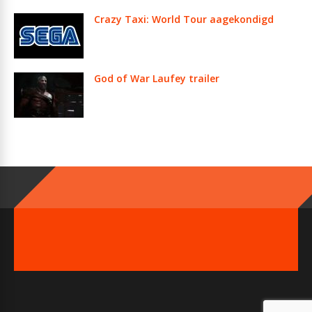
Crazy Taxi: World Tour aagekondigd
God of War Laufey trailer