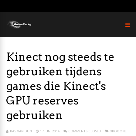
Kinect nog steeds te
gebruiken tijdens
games die Kinect's
GPU reserves
gebruiken
BAS VAN DUN
17 JUNI 2014
COMMENTS CLOSED
XBOX ONE