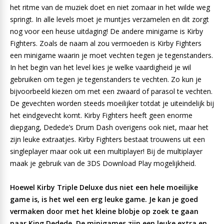
het ritme van de muziek doet en niet zomaar in het wilde weg
springt. In alle levels moet je muntjes verzamelen en dit zorgt
nog voor een heuse uitdaging! De andere minigame is Kirby
Fighters. Zoals de naam al zou vermoeden is Kirby Fighters
een minigame waarin je moet vechten tegen je tegenstanders.
In het begin van het level kies je welke vaardigheid je wil
gebruiken om tegen je tegenstanders te vechten. Zo kun je
bijvoorbeeld kiezen om met een zwaard of parasol te vechten.
De gevechten worden steeds moeilijker totdat je uiteindelijk bij
het eindgevecht komt. Kirby Fighters heeft geen enorme
diepgang, Dedede’s Drum Dash overigens ook niet, maar het
zijn leuke extraatjes. Kirby Fighters bestaat trouwens uit een
singleplayer maar ook uit een multiplayer! Bij de multiplayer
maak je gebruik van de 3DS Download Play mogelijkheid.
Hoewel Kirby Triple Deluxe dus niet een hele moeilijke
game is, is het wel een erg leuke game. Je kan je goed
vermaken door met het kleine blobje op zoek te gaan
naar King Dedede. De minigames zijn een leuke extra en