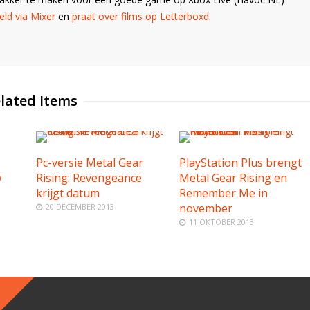
ld via Mixer
en
praat over films op Letterboxd
.
lated Items
Pc-versie Metal Gear
PlayStation Plus brengt
w
Rising: Revengeance
Metal Gear Rising en
krijgt datum
Remember Me in
november
20 DECEMBER 2013
11 OKTOBER 2013