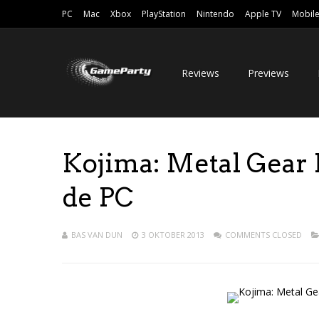
PC
Mac
Xbox
PlayStation
Nintendo
Apple TV
Mobil
Reviews
Previews
Kojima: Metal Gear R
de PC
BAS VAN DUN
3 OKTOBER 2013
COMMENTS CLOSED