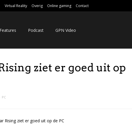
e
Virtual Reality
Overig
Online gaming
Contact
Features
Podcast
GPN Video
ising ziet er goed uit op
PC