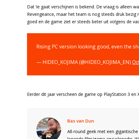
Dat ‘ie gaat verschijnen is bekend. De vraag is alleen w
Revengeance, maar het team is nog steeds druk bezig me
goed en de game ziet er steeds beter uit volgens de va
Rising PC version looking good, even the s
— HIDEO_KOJIMA (@HIDEO_KOJIMA_EN)
Oc
Eerder dit jaar verscheen de game op PlayStation 3 en
Bas van Dun
All-round geek met een gigantische 
lopende film/game encyclopedie. 