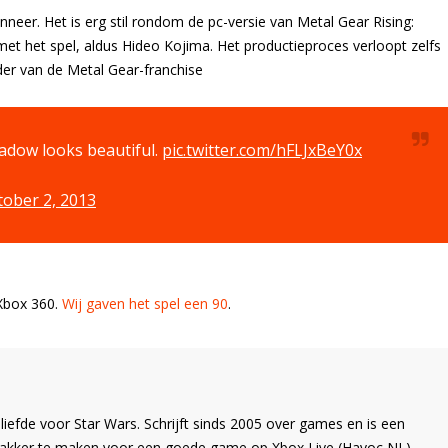
anneer. Het is erg stil rondom de pc-versie van Metal Gear Rising:
t het spel, aldus Hideo Kojima. Het productieproces verloopt zelfs
der van de Metal Gear-franchise
hadow looks beautiful.
pic.twitter.com/hFLJxBeY0x
tober 2, 2013
 Xbox 360.
Wij gaven het spel een 90
.
liefde voor Star Wars. Schrijft sinds 2005 over games en is een
Wakker te maken voor een goede game op Xbox Live (Havoc NL)