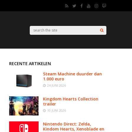
RECENTE ARTIKELEN
Steam Machine duurder dan
1.000 euro
24 JUNI 2026
Kingdom Hearts Collection
trailer
10 JUNI 2026
Nintendo Direct: Zelda,
Kindom Hearts, Xenoblade en