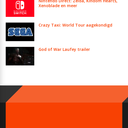
Nintendo Direct: Zelda, Kindom Hearts,
Xenoblade en meer
Crazy Taxi: World Tour aagekondigd
God of War Laufey trailer