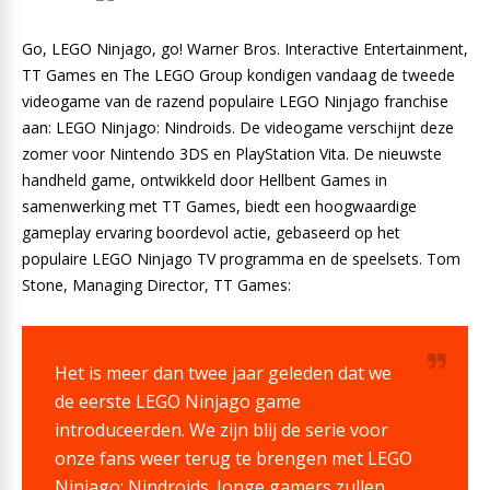
Go, LEGO Ninjago, go! Warner Bros. Interactive Entertainment,
TT Games en The LEGO Group kondigen vandaag de tweede
videogame van de razend populaire LEGO Ninjago franchise
aan: LEGO Ninjago: Nindroids. De videogame verschijnt deze
zomer voor Nintendo 3DS en PlayStation Vita. De nieuwste
handheld game, ontwikkeld door Hellbent Games in
samenwerking met TT Games, biedt een hoogwaardige
gameplay ervaring boordevol actie, gebaseerd op het
populaire LEGO Ninjago TV programma en de speelsets. Tom
Stone, Managing Director, TT Games:
Het is meer dan twee jaar geleden dat we
de eerste LEGO Ninjago game
introduceerden. We zijn blij de serie voor
onze fans weer terug te brengen met LEGO
Ninjago: Nindroids. Jonge gamers zullen