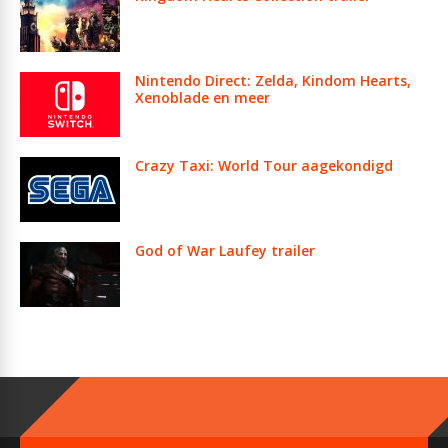
Nintendo Direct: Zelda, Kindom Hearts,
Xenoblade en meer
Crazy Taxi: World Tour aagekondigd
God of War Laufey trailer