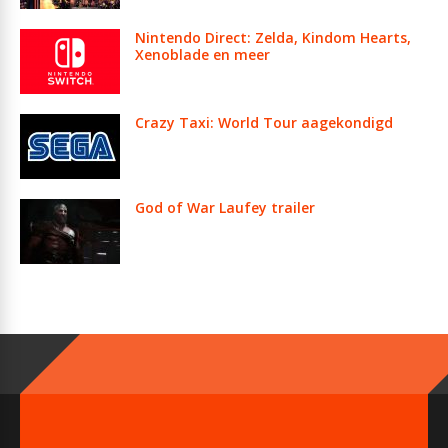
Nintendo Direct: Zelda, Kindom Hearts,
Xenoblade en meer
Crazy Taxi: World Tour aagekondigd
God of War Laufey trailer