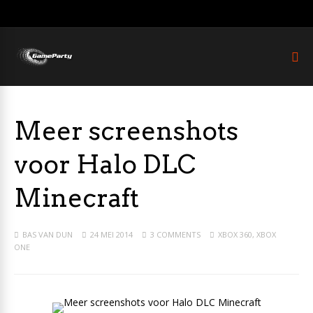
Meer screenshots
voor Halo DLC
Minecraft
BAS VAN DUN
24 MEI 2014
3 COMMENTS
XBOX 360
,
XBOX
ONE