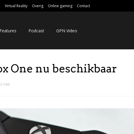
e
Virtual Reality
Overig
Online gaming
Contact
Features
Podcast
GPN Video
ox One nu beschikbaar
X ONE