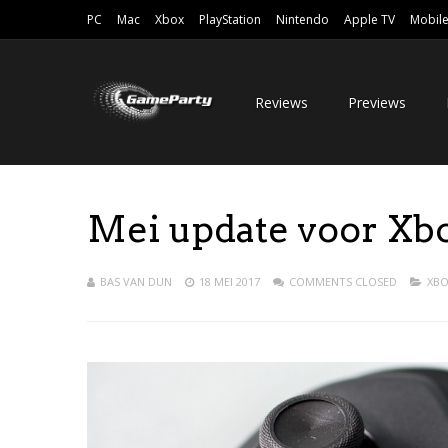
PC
Mac
Xbox
PlayStation
Nintendo
Apple TV
Mobil
Reviews
Previews
Mei update voor Xb
BAS VAN DUN
18 MEI 2017
COMMENTS CLOSED
XBO