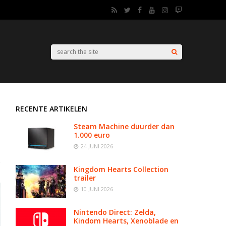
RECENTE ARTIKELEN
Steam Machine duurder dan
1.000 euro
24 JUNI 2026
Kingdom Hearts Collection
trailer
10 JUNI 2026
Nintendo Direct: Zelda,
Kindom Hearts, Xenoblade en