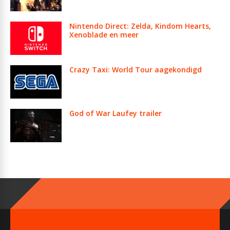
Nintendo Direct: Zelda, Kindom Hearts,
Xenoblade en meer
Crazy Taxi: World Tour aagekondigd
God of War Laufey trailer