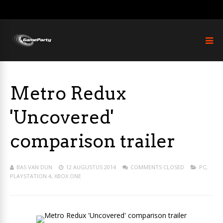
Metro Redux
'Uncovered'
comparison trailer
BAS VAN DUN
12 AUGUSTUS 2014
COMMENTS CLOSED
PC
,
PLAYSTATION 4
,
XBOX ONE