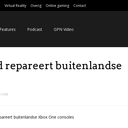
e
Virtual Reality
Overig
Online gaming
Contact
Features
Podcast
GPN Video
 repareert buitenlandse
X ONE