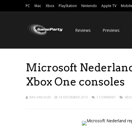
PC
Mac
Xbox
PlayStation
Nintendo
Apple TV
Mobil
Reviews
Previews
Microsoft Nederland
Xbox One consoles
BAS VAN DUN
14 DECEMBER 2013
1 COMMENT
XBO