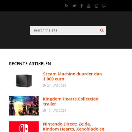
RECENTE ARTIKELEN
Steam Machine duurder dan
1.000 euro
24 JUNI 2026
Kingdom Hearts Collection
trailer
10 JUNI 2026
Nintendo Direct: Zelda,
Kindom Hearts, Xenoblade en