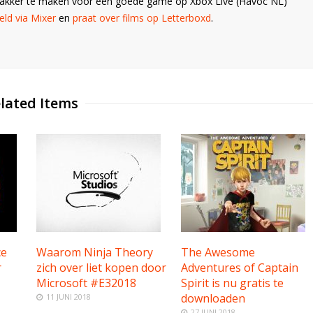
Wakker te maken voor een goede game op Xbox Live (Havoc NL)
ld via Mixer
en
praat over films op Letterboxd
.
lated Items
ce
Waarom Ninja Theory
The Awesome
r
zich over liet kopen door
Adventures of Captain
Microsoft #E32018
Spirit is nu gratis te
downloaden
11 JUNI 2018
27 JUNI 2018