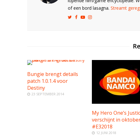
lopende film/game encyclopedie. 
of een bord lasagna.
Streamt gerege
Re
Bungie brengt details
patch 1.0.1.4 voor
Destiny
23 SEPTEMBER 2014
My Hero One’s Justi
verschijnt in oktobe
#E32018
12 JUNI 2018