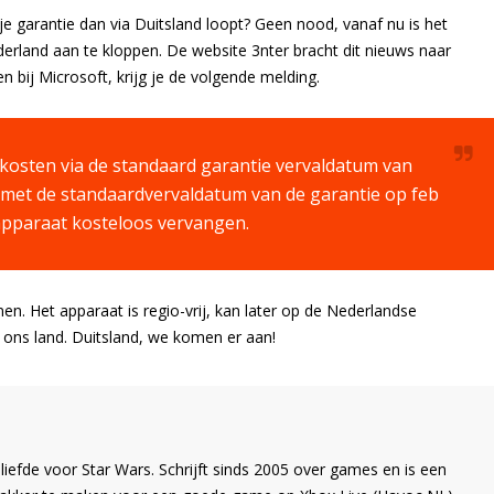
e garantie dan via Duitsland loopt? Geen nood, vanaf nu is het
erland aan te kloppen. De website 3nter bracht dit nieuws naar
 bij Microsoft, krijg je de volgende melding.
 kosten via de standaard garantie vervaldatum van
n met de standaardvervaldatum van de garantie op feb
apparaat kosteloos vervangen.
n. Het apparaat is regio-vrij, kan later op de Nederlandse
ons land. Duitsland, we komen er aan!
liefde voor Star Wars. Schrijft sinds 2005 over games en is een