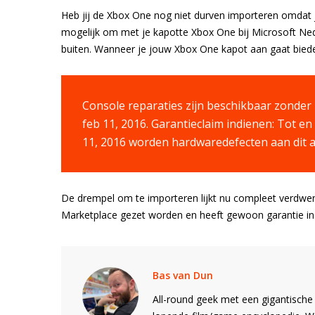
Heb jij de Xbox One nog niet durven importeren omdat j
mogelijk om met je kapotte Xbox One bij Microsoft Ned
buiten. Wanneer je jouw Xbox One kapot aan gaat bieden
Console reparaties zijn beschikbaar zonder
feb 11, 2016. Garantieclaim indienen: Tot e
11, 2016 worden hardwaredefecten aan dit 
De drempel om te importeren lijkt nu compleet verdwene
Marketplace gezet worden en heeft gewoon garantie in 
Bas van Dun
All-round geek met een gigantische 