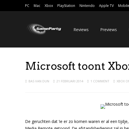
PC
Mac
Xbox
PlayStation
Nintendo
Apple TV
Mobil
Reviews
Previews
Microsoft toont Xb
BAS VAN DUN
21 FEBRUARI 2014
1 COMMENT
XBOX O
De geruchten dat ‘ie er zo komen waren er al een tijdje
Media Remote getoond. De afstandsbediening zal in het b