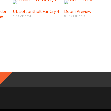
rder
Ubisoft onthult Far Cry 4
Doom Preview
me
15 MEI 2014
14 APRIL 2016