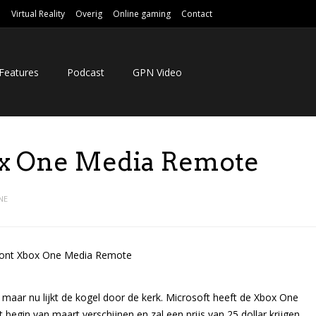
e
Virtual Reality
Overig
Online gaming
Contact
Features
Podcast
GPN Video
ox One Media Remote
NE
, maar nu lijkt de kogel door de kerk. Microsoft heeft de Xbox One
egin van maart verschijnen en zal een prijs van 25 dollar krijgen.