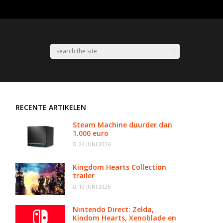
RECENTE ARTIKELEN
Steam Machine duurder dan
1.000 euro
24 JUNI 2026
Kingdom Hearts Collection
trailer
10 JUNI 2026
Nintendo Direct: Zelda,
Kindom Hearts, Xenoblade en