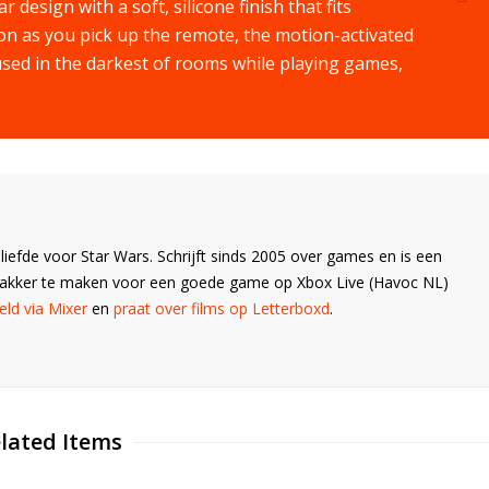
design with a soft, silicone finish that fits
on as you pick up the remote, the motion-activated
e used in the darkest of rooms while playing games,
liefde voor Star Wars. Schrijft sinds 2005 over games en is een
Wakker te maken voor een goede game op Xbox Live (Havoc NL)
ld via Mixer
en
praat over films op Letterboxd
.
lated Items