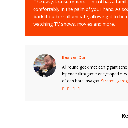
The easy-to-use remote control has a familiar 
comfortably in the palm of your hand. As so
backlit buttons illuminate, allowing it to b
watching TV shows, movies and more.
Bas van Dun
All-round geek met een gigantische 
lopende film/game encyclopedie. 
of een bord lasagna.
Streamt gerege
Re