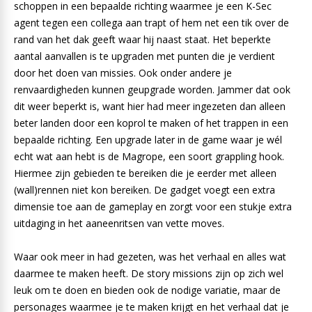
schoppen in een bepaalde richting waarmee je een K-Sec
agent tegen een collega aan trapt of hem net een tik over de
rand van het dak geeft waar hij naast staat. Het beperkte
aantal aanvallen is te upgraden met punten die je verdient
door het doen van missies. Ook onder andere je
renvaardigheden kunnen geupgrade worden. Jammer dat ook
dit weer beperkt is, want hier had meer ingezeten dan alleen
beter landen door een koprol te maken of het trappen in een
bepaalde richting. Een upgrade later in de game waar je wél
echt wat aan hebt is de Magrope, een soort grappling hook.
Hiermee zijn gebieden te bereiken die je eerder met alleen
(wall)rennen niet kon bereiken. De gadget voegt een extra
dimensie toe aan de gameplay en zorgt voor een stukje extra
uitdaging in het aaneenritsen van vette moves.
Waar ook meer in had gezeten, was het verhaal en alles wat
daarmee te maken heeft. De story missions zijn op zich wel
leuk om te doen en bieden ook de nodige variatie, maar de
personages waarmee je te maken krijgt en het verhaal dat je