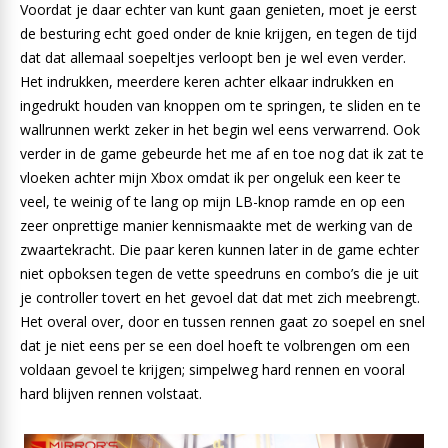
Voordat je daar echter van kunt gaan genieten, moet je eerst
de besturing echt goed onder de knie krijgen, en tegen de tijd
dat dat allemaal soepeltjes verloopt ben je wel even verder.
Het indrukken, meerdere keren achter elkaar indrukken en
ingedrukt houden van knoppen om te springen, te sliden en te
wallrunnen werkt zeker in het begin wel eens verwarrend. Ook
verder in de game gebeurde het me af en toe nog dat ik zat te
vloeken achter mijn Xbox omdat ik per ongeluk een keer te
veel, te weinig of te lang op mijn LB-knop ramde en op een
zeer onprettige manier kennismaakte met de werking van de
zwaartekracht. Die paar keren kunnen later in de game echter
niet opboksen tegen de vette speedruns en combo’s die je uit
je controller tovert en het gevoel dat dat met zich meebrengt.
Het overal over, door en tussen rennen gaat zo soepel en snel
dat je niet eens per se een doel hoeft te volbrengen om een
voldaan gevoel te krijgen; simpelweg hard rennen en vooral
hard blijven rennen volstaat.