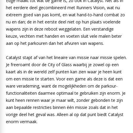
Edge maakt tot wat de game is, zo ook in Catalyst. Net als in
het eerdere deel gecombineerd met Runners Vision, wat nu
extreem goed van pas komt, en wat hand-to-hand combat zo
nu en dan; de in het eerste deel niet op hun plaats voelende
wapens zijn in deze reboot weggelaten. Een verstandige
keuze, vechten met handen en voeten sluit vele malen beter
aan op het parkouren dan het afvuren van wapens.
Catalyst stapt af van het lineaire van missie naar missie spelen.
Je freeroamt door de City of Glass waarbij je zowel op een
kaart als in de wereld zelf punten kan zien waar je heen kunt
om een missie te starten. Voor een game als deze is dat een
ware verademing, want de mogelijkheden om de parkour-
functionaliteiten daarmee optimaal te gebruiken zijn enorm. Je
kunt heen rennen waar je maar wilt, zonder gebonden te zijn
aan bepaalde restricties binnen één missie zoals dat in het
vorige deel het geval was. Alleen al op dat punt biedt Catalyst
enorm vermaak.