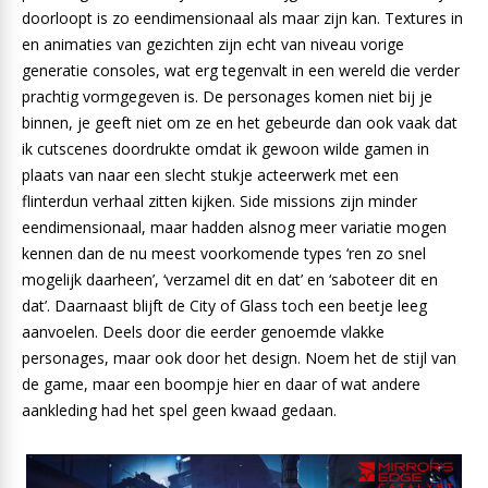
doorloopt is zo eendimensionaal als maar zijn kan. Textures in
en animaties van gezichten zijn echt van niveau vorige
generatie consoles, wat erg tegenvalt in een wereld die verder
prachtig vormgegeven is. De personages komen niet bij je
binnen, je geeft niet om ze en het gebeurde dan ook vaak dat
ik cutscenes doordrukte omdat ik gewoon wilde gamen in
plaats van naar een slecht stukje acteerwerk met een
flinterdun verhaal zitten kijken. Side missions zijn minder
eendimensionaal, maar hadden alsnog meer variatie mogen
kennen dan de nu meest voorkomende types ‘ren zo snel
mogelijk daarheen’, ‘verzamel dit en dat’ en ‘saboteer dit en
dat’. Daarnaast blijft de City of Glass toch een beetje leeg
aanvoelen. Deels door die eerder genoemde vlakke
personages, maar ook door het design. Noem het de stijl van
de game, maar een boompje hier en daar of wat andere
aankleding had het spel geen kwaad gedaan.