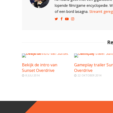
lopende film/game encyclopedie. 
of een bord lasagna.
Streamt gerege
Re
Bekijk de intro van
Gameplay trailer Su
Sunset Overdrive
Overdrive
8 JULI 2014
22 OKTOBER 2014