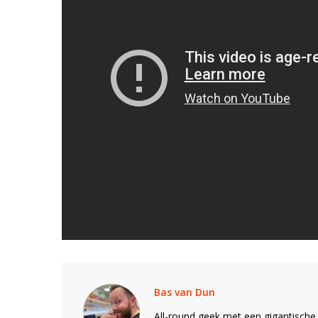
Bas van Dun
All-round geek met een gigantische 