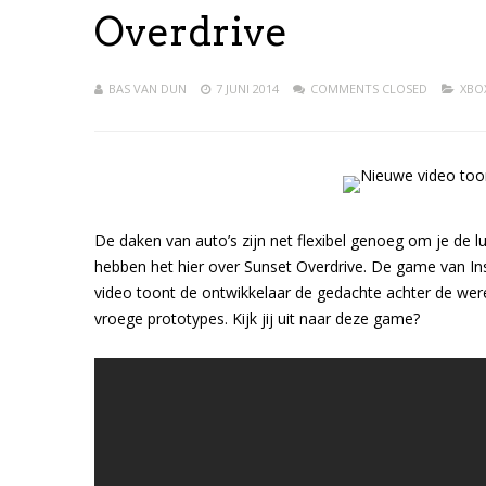
Overdrive
BAS VAN DUN
7 JUNI 2014
COMMENTS CLOSED
XBO
De daken van auto’s zijn net flexibel genoeg om je de l
hebben het hier over Sunset Overdrive. De game van In
video toont de ontwikkelaar de gedachte achter de were
vroege prototypes. Kijk jij uit naar deze game?