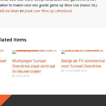
Wakker te maken voor een goede game op Xbox Live (Havoc NL)
ld via Mixer
en
praat over films op Letterboxd
.
lated Items
nset
Multiplayer Sunset
Bekijk de TV-commerical
Overdrive staat centraal
voor Sunset Overdrive
in nieuwe trailer
17 OKTOBER 2014
3 JULI 2014