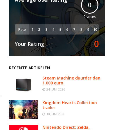
0
0
votes
Rate
0
Your Rating
RECENTE ARTIKELEN
Steam Machine duurder dan
1.000 euro
24 JUNI 2026
Kingdom Hearts Collection
trailer
10 JUNI 2026
Nintendo Direct: Zelda,