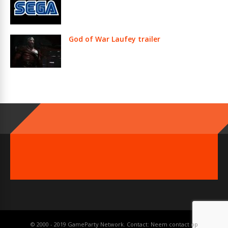
God of War Laufey trailer
© 2000 - 2019 GameParty Network. Contact:
Neem contact op