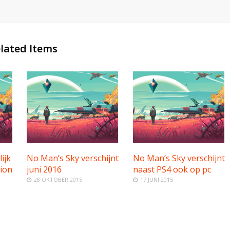
lated Items
ijk
No Man’s Sky verschijnt
No Man’s Sky verschijnt
tion
juni 2016
naast PS4 ook op pc
28 OKTOBER 2015
17 JUNI 2015