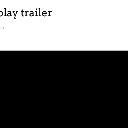
ay trailer
ON 4