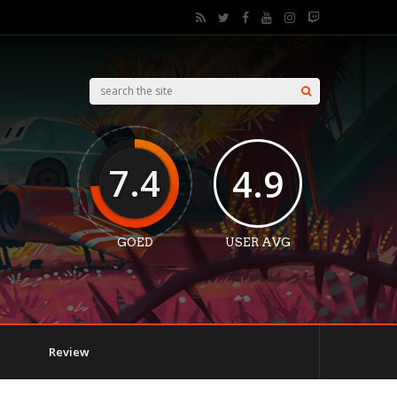
7.4
4.9
GOED
USER AVG
Review