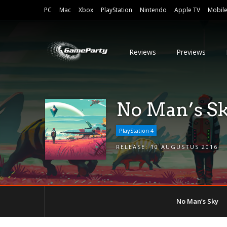
PC
Mac
Xbox
PlayStation
Nintendo
Apple TV
Mobil
Reviews
Previews
No Man’s S
PlayStation 4
RELEASE:
10 AUGUSTUS 2016
No Man’s Sky