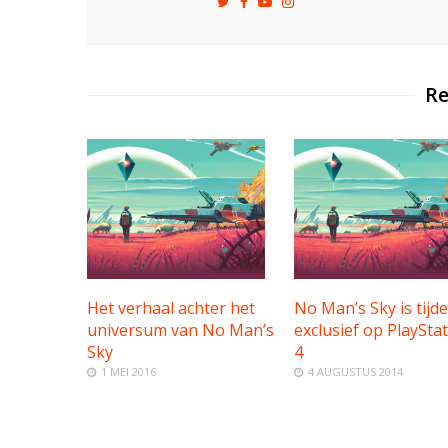
Re
Het verhaal achter het
No Man’s Sky is tijdel
universum van No Man’s
exclusief op PlaySta
Sky
4
1 MEI 2016
4 AUGUSTUS 2014