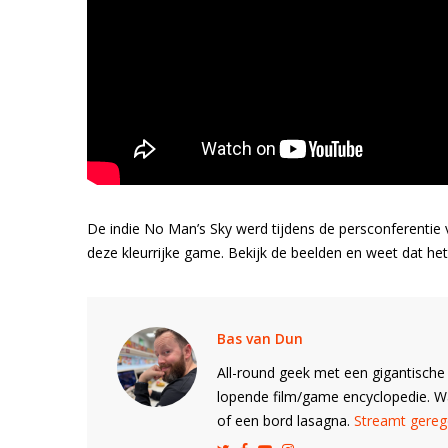
De indie No Man’s Sky werd tijdens de persconferentie 
deze kleurrijke game. Bekijk de beelden en weet dat het 
Bas van Dun
All-round geek met een gigantische 
lopende film/game encyclopedie. 
of een bord lasagna.
Streamt gerege