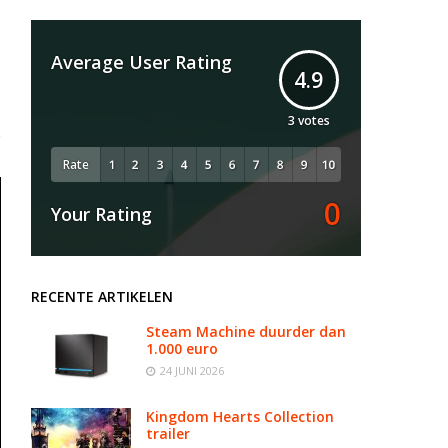
Average User Rating
4.9
3
votes
Rate
0
Your Rating
RECENTE ARTIKELEN
Steam Machine duurder dan
1.000 euro
24 JUNI 2026
Kingdom Hearts Collection
trailer