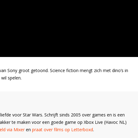
van Sony groot getoond. Science fiction mengt zich met dino’s in
wil spelen.
liefde voor Star Wars. Schrijft sinds 2005 over games en is een
Wakker te maken voor een goede game op Xbox Live (Havoc NL)
ld via Mixer
en
praat over films op Letterboxd
.