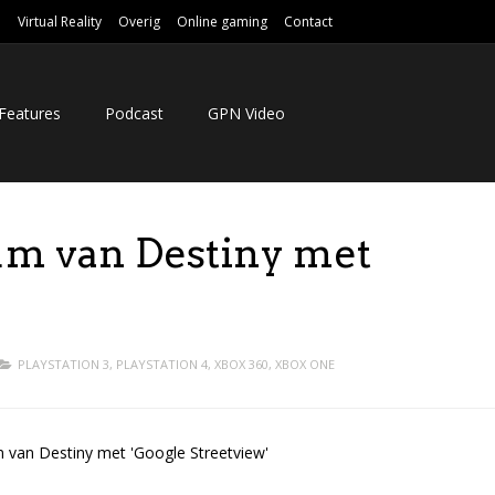
e
Virtual Reality
Overig
Online gaming
Contact
Features
Podcast
GPN Video
um van Destiny met
PLAYSTATION 3
,
PLAYSTATION 4
,
XBOX 360
,
XBOX ONE