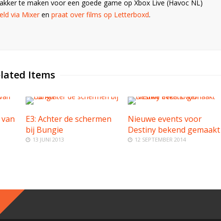
Wakker te maken voor een goede game op Xbox Live (Havoc NL)
ld via Mixer
en
praat over films op Letterboxd
.
lated Items
 van
E3: Achter de schermen
Nieuwe events voor
bij Bungie
Destiny bekend gemaakt
13 JUNI 2013
12 SEPTEMBER 2014