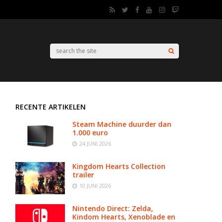
RECENTE ARTIKELEN
Steam Machine duurder dan
1.000 euro
24 JUNI 2026
Kingdom Hearts Collection
trailer
10 JUNI 2026
Nintendo Direct: Zelda,
Kindom Hearts, Xenoblade en