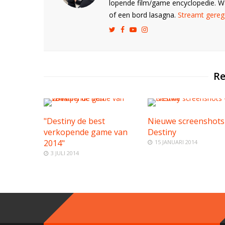
lopende film/game encyclopedie. 
of een bord lasagna.
Streamt gerege
Re
"Destiny de best
Nieuwe screenshots
verkopende game van
Destiny
2014"
15 JANUARI 2014
3 JULI 2014