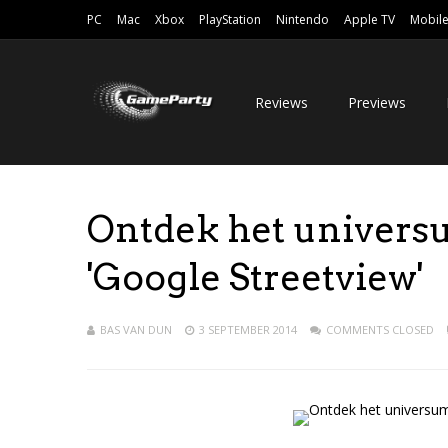
PC
Mac
Xbox
PlayStation
Nintendo
Apple TV
Mobil
Reviews
Previews
Ontdek het univers
'Google Streetview'
BAS VAN DUN
3 SEPTEMBER 2014
COMMENTS CLOSED