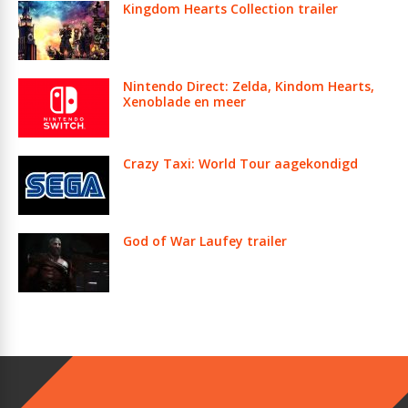
Kingdom Hearts Collection trailer
Nintendo Direct: Zelda, Kindom Hearts,
Xenoblade en meer
Crazy Taxi: World Tour aagekondigd
God of War Laufey trailer