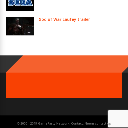
God of War Laufey trailer
© 2000 - 2019 GameParty Network. Contact:
Neem contact op