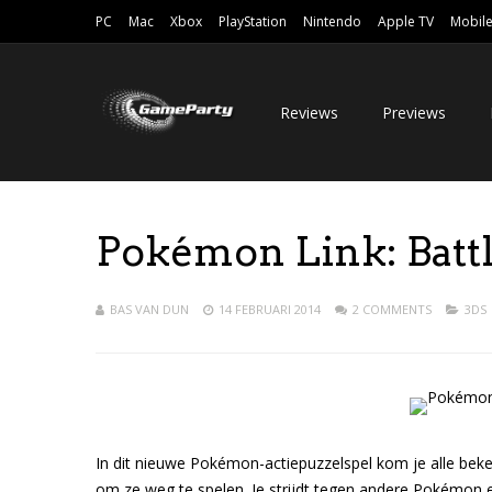
PC
Mac
Xbox
PlayStation
Nintendo
Apple TV
Mobil
Reviews
Previews
Pokémon Link: Battle
BAS VAN DUN
14 FEBRUARI 2014
2 COMMENTS
3DS
In dit nieuwe Pokémon-actiepuzzelspel kom je alle be
om ze weg te spelen. Je strijdt tegen andere Pokémon