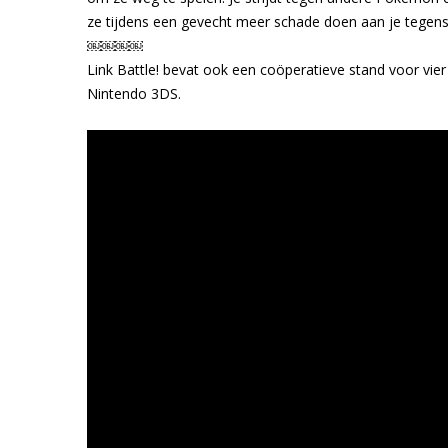
ze tijdens een gevecht meer schade doen aan je tegen
￼￼￼￼
Link Battle! bevat ook een coöperatieve stand voor vie
Nintendo 3DS.