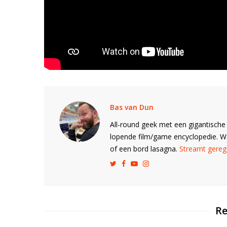
Bas van Dun
All-round geek met een gigantische 
lopende film/game encyclopedie. 
of een bord lasagna.
Streamt gerege
Re