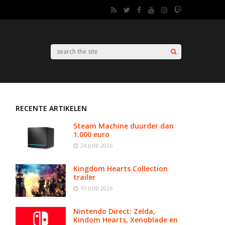
RECENTE ARTIKELEN
Steam Machine duurder dan
1.000 euro
24 JUNI 2026
Kingdom Hearts Collection
trailer
10 JUNI 2026
Nintendo Direct: Zelda,
Kindom Hearts, Xenoblade en