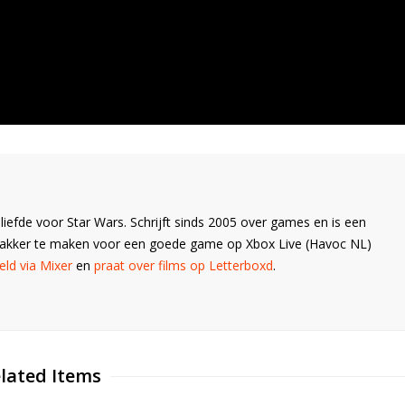
liefde voor Star Wars. Schrijft sinds 2005 over games en is een
Wakker te maken voor een goede game op Xbox Live (Havoc NL)
ld via Mixer
en
praat over films op Letterboxd
.
lated Items