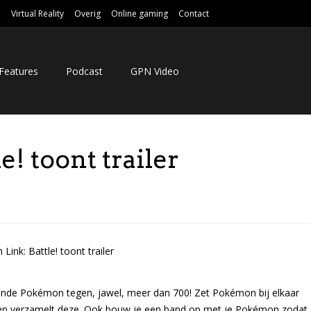
e
Virtual Reality
Overig
Online gaming
Contact
Features
Podcast
GPN Video
! toont trailer
kende Pokémon tegen, jawel, meer dan 700! Zet Pokémon bij elkaar
 en verzamelt deze. Ook bouw je een band op met je Pokémon zodat