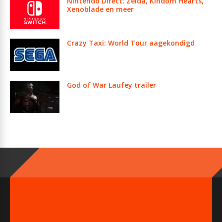
Nintendo Direct: Zelda, Kindom Hearts,
Xenoblade en meer
Crazy Taxi: World Tour aagekondigd
God of War Laufey trailer