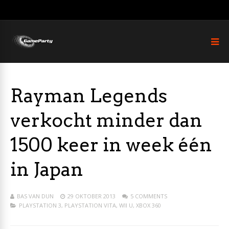
Rayman Legends
verkocht minder dan
1500 keer in week één
in Japan
BAS VAN DUN
29 OKTOBER 2013
5 COMMENTS
PLAYSTATION 3
,
PLAYSTATION VITA
,
WII U
,
XBOX 360