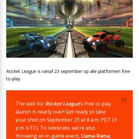
Rocket League is vanaf 23 september op alle platformen free-
to-play
The wait for
Rocket League
’s free to play
launch is nearly over! Get ready to take
your shot on September 23 at 8 a.m. PDT (3
p.m. UTC). To celebrate, we’re also
throwing an in-game event,
Llama-Rama
,