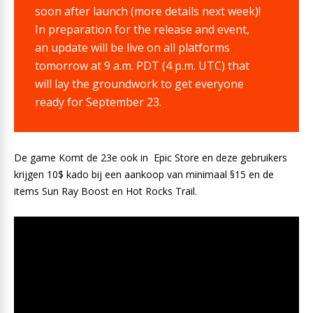
soon after launch (more details next week)!
In preparation for the release and event,
an update will be live on all platforms
tomorrow at 9 a.m. PDT (4 p.m. UTC) that
will lay the groundwork to get everyone
ready for September 23.
De game Komt de 23e ook in Epic Store en deze gebruikers
krijgen 10$ kado bij een aankoop van minimaal §15 en de
items Sun Ray Boost en Hot Rocks Trail.