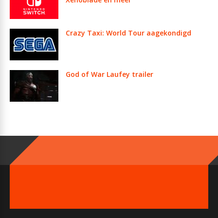
Crazy Taxi: World Tour aagekondigd
God of War Laufey trailer