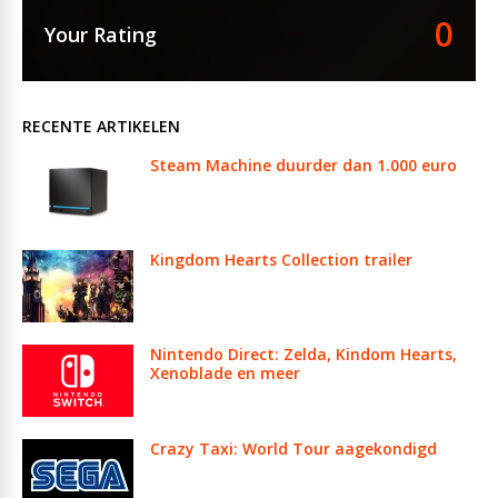
0
Your Rating
RECENTE ARTIKELEN
Steam Machine duurder dan 1.000 euro
Kingdom Hearts Collection trailer
Nintendo Direct: Zelda, Kindom Hearts,
Xenoblade en meer
Crazy Taxi: World Tour aagekondigd