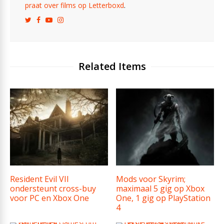
praat over films op Letterboxd
.
Related Items
Resident Evil VII
Mods voor Skyrim;
ondersteunt cross-buy
maximaal 5 gig op Xbox
voor PC en Xbox One
One, 1 gig op PlayStation
4