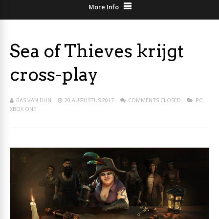
More Info
Sea of Thieves krijgt
cross-play
BAS VAN DUN
20 AUGUSTUS 2017
COMMENTS CLOSED
PC
,
XBOX ONE