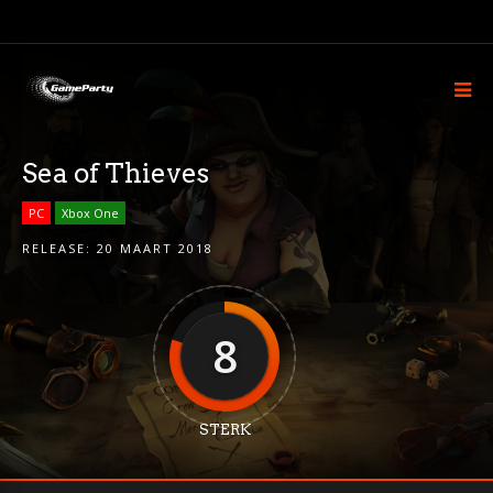
Sea of Thieves
PC
Xbox One
RELEASE:
20 MAART 2018
8
STERK