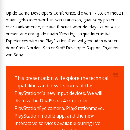
Op de Game Developers Conference, die van 17 tot en met 21
maart gehouden wordt in San Francisco, gaat Sony praten
over aankomende, nieuwe functies voor de PlayStation 4. De
presentatie draagt de naam ‘Creating Unique Interactive
Experiences with the PlayStation 4’ en zal gehouden worden
door Chris Norden, Senior Staff Developer Support Engineer
van Sony.
This presentation will explore the technical
capabilities and new features of the
PlayStation4′s new input devices. We will
discuss the DualShock4 controller,
PlayStationEye camera, PlayStationmove,
PlayStation mobile app, and the new
interactive services available during live