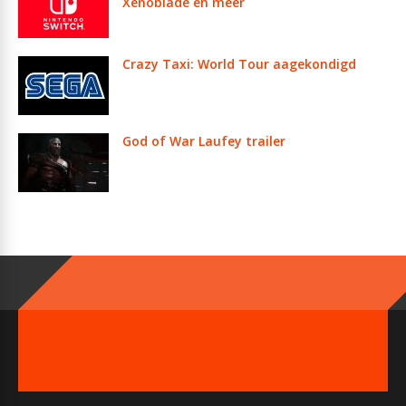
Xenoblade en meer
Crazy Taxi: World Tour aagekondigd
God of War Laufey trailer