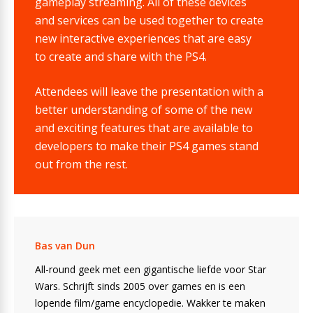
gameplay streaming. All of these devices
and services can be used together to create
new interactive experiences that are easy
to create and share with the PS4.
Attendees will leave the presentation with a
better understanding of some of the new
and exciting features that are available to
developers to make their PS4 games stand
out from the rest.
Bas van Dun
All-round geek met een gigantische liefde voor Star
Wars. Schrijft sinds 2005 over games en is een
lopende film/game encyclopedie. Wakker te maken