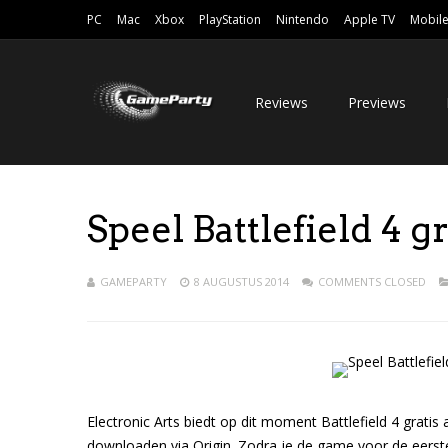
PC
Mac
Xbox
PlayStation
Nintendo
Apple TV
Mobil
Reviews
Previews
Speel Battlefield 4 g
GAMEPARTY
8 AUGUSTUS 2014
COMMENTS CLOSED
Electronic Arts biedt op dit moment Battlefield 4 grati
downloaden via Origin. Zodra je de game voor de eerste