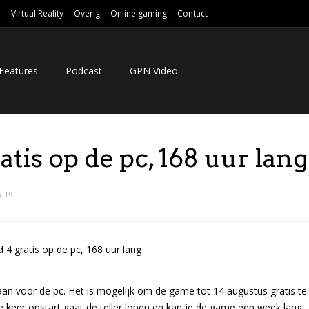
e
Virtual Reality
Overig
Online gaming
Contact
Features
Podcast
GPN Video
ratis op de pc, 168 uur lang
PC
s aan voor de pc. Het is mogelijk om de game tot 14 augustus gratis te
 keer opstart gaat de teller lopen en kan je de game een week lang