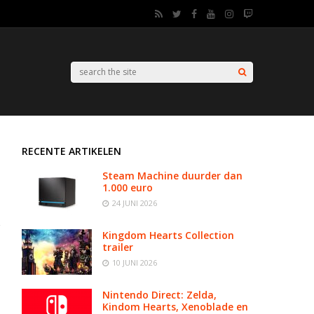
RECENTE ARTIKELEN
Steam Machine duurder dan
1.000 euro
24 JUNI 2026
Kingdom Hearts Collection
trailer
10 JUNI 2026
Nintendo Direct: Zelda,
Kindom Hearts, Xenoblade en