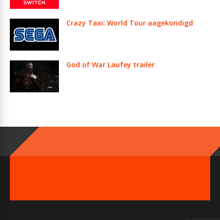
Crazy Taxi: World Tour aagekondigd
God of War Laufey trailer