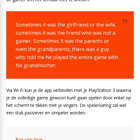
Sometimes it was the girlfriend or the wife,
sometimes it was the friend who was not a
gamer. Sometimes it was the parents or
even the grandparents; there was a guy
who told me he played the entire game with
his grandmother.
Via Wi-Fi kun je de app verbinden met je PlayStation 3 waarna
je de volledige game gewoon kunt gaan spelen door enkel op
het scherm te tikken met je vingers. De spelervaring zal wel
een stuk passiever en simpeler worden.
Bas van Dun