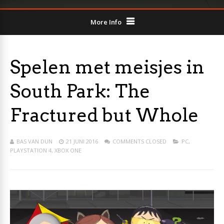
More Info
Spelen met meisjes in
South Park: The
Fractured but Whole
BAS VAN DUN
21 JUNI 2016
COMMENTS CLOSED
PC
,
PLAYSTATION 4
,
XBOX ONE