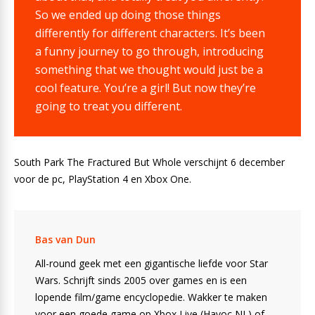
So we ended up doing those things
differently for different characters. It’s been
a funny journey to go through, introducing
something that we thought would just be a
cool feature. You’re a girl! But now they’re
going to treat you different.
South Park The Fractured But Whole verschijnt 6 december
voor de pc, PlayStation 4 en Xbox One.
Bas van Dun
All-round geek met een gigantische liefde voor Star
Wars. Schrijft sinds 2005 over games en is een
lopende film/game encyclopedie. Wakker te maken
voor een goede game op Xbox Live (Havoc NL) of