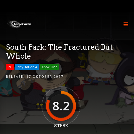
South Park: The Fractured But
Whole
PC
PlayStation 4
Xbox One
RELEASE:
17 OKTOBER 2017
8.2
STERK