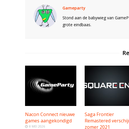
Gameparty
Stond aan de babywieg van GamePar
grote eindbaas.
Re
Nacon Connect nieuwe
Saga Frontier
games aangekondigd
Remastered verschij
zomer 2021
8 MEI 2026