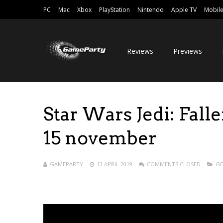
PC
Mac
Xbox
PlayStation
Nintendo
Apple TV
Mobil
Reviews
Previews
Star Wars Jedi: Fall
15 november
GAMEPARTY
13 APRIL 2019
COMMENTS CLOSED
GE