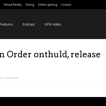
e
Virtual Reality
Overig
Online gaming
Contact
Features
Podcast
GPN Video
en Order onthuld, release
EN CATEGORIE