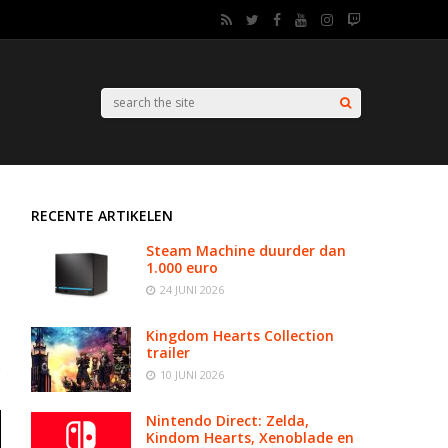
RECENTE ARTIKELEN
Steam Machine duurder dan
1.000 euro
24 JUNI 2026
Kingdom Hearts Collection
trailer
10 JUNI 2026
Nintendo Direct: Zelda,
Kindom Hearts, Xenoblade en