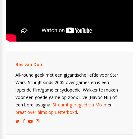
Bas van Dun
All-round geek met een gigantische liefde voor Star
Wars. Schrijft sinds 2005 over games en is een
lopende film/game encyclopedie. Wakker te maken
voor een goede game op Xbox Live (Havoc NL) of
een bord lasagna.
Streamt geregeld via Mixer
en
praat over films op Letterboxd
.